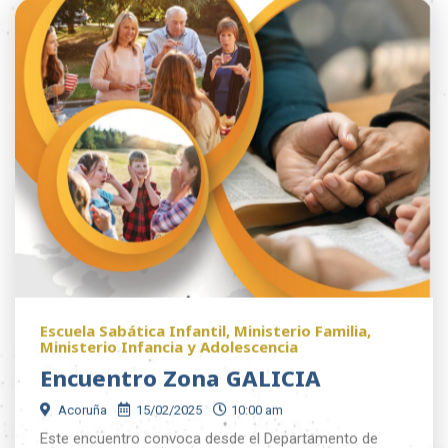
Escuela Sabática Infantil
,
Ministerio Familia
,
Ministerio Infancia y Adolescencia
Encuentro Zona GALICIA
Acoruña
15/02/2025
10:00 am
Este encuentro convoca desde el Departamento de
Educación y el